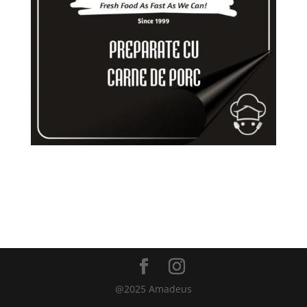
200g cotlet de porc, 40g gorgonzola, 60ml smântână,
150g cartofi prăjiți
@2025 Amadeus