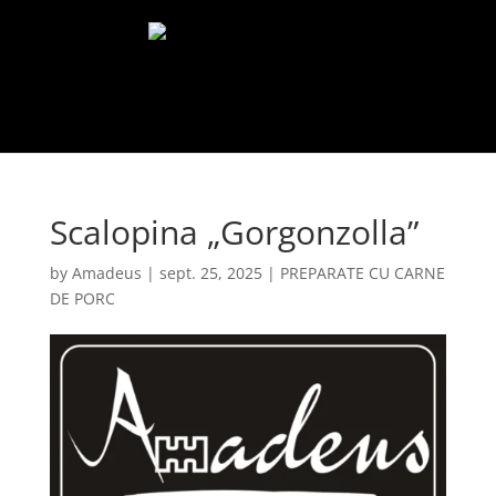
Select Page
Scalopina „Gorgonzolla”
by
Amadeus
|
sept. 25, 2025
|
PREPARATE CU CARNE
DE PORC