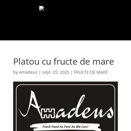
Select Page
Platou cu fructe de mare
by
Amadeus
|
sept. 25, 2025
|
FRUCTE DE MARE