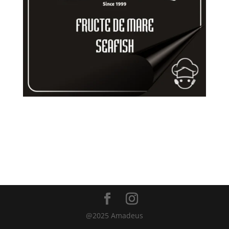
Calamar pane 60g, baby caracatiță 80g, midii 150g,
creveți 80g, cartofi roșii 150g, roșii cherry 30g, pâine
prăjită aromatizată 50g, sos aioly, sos special
@2025 Amadeus