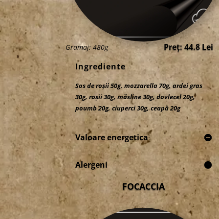
Preț: 44.8 Lei
Gramaj: 480g
Ingrediente
Sos de roșii 50g, mozzarella 70g, ardei gras
30g, roșii 30g, măsline 30g, dovlecel 20g,
poumb 20g, ciuperci 30g, ceapă 20g
Valoare energetica
Alergeni
FOCACCIA