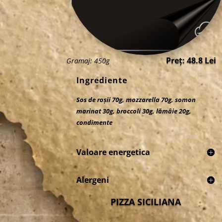
Preț: 48.8 Lei
Gramaj: 450g
Ingrediente
Sos de roșii 70g, mozzarella 70g, somon
marinat 30g, broccoli 30g, lămâie 20g,
condimente
Valoare energetica
Alergeni
PIZZA SICILIANA