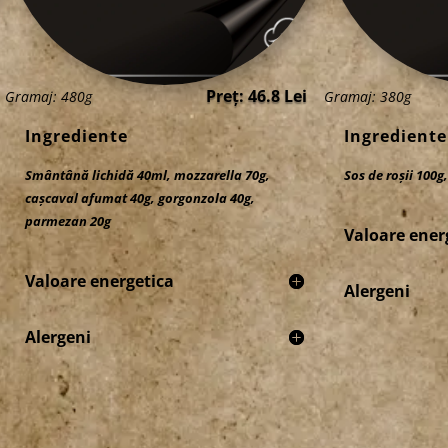
Preț: 46.8 Lei
Gramaj: 480g
Gramaj: 380g
Ingrediente
Ingrediente
Smântână lichidă 40ml, mozzarella 70g,
Sos de roșii 100g
cașcaval afumat 40g, gorgonzola 40g,
parmezan 20g
Valoare ener
Valoare energetica
Alergeni
Alergeni