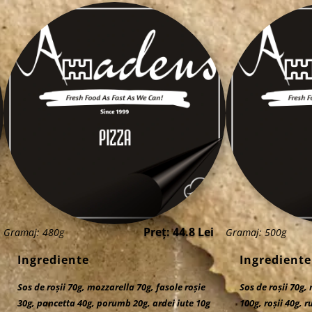
Preț: 44.8 Lei
Gramaj: 480g
Gramaj: 500g
Ingrediente
Ingrediente
Sos de roșii 70g, mozzarella 70g, fasole roșie
Sos de roșii 70g,
30g, pancetta 40g, porumb 20g, ardei iute 10g
100g, roșii 40g, 