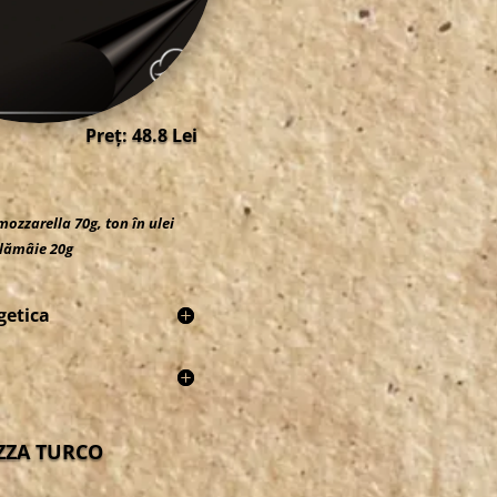
Preț: 48.8 Lei
 mozzarella 70g, ton în ulei
 lămâie 20g
getica
ZZA TURCO