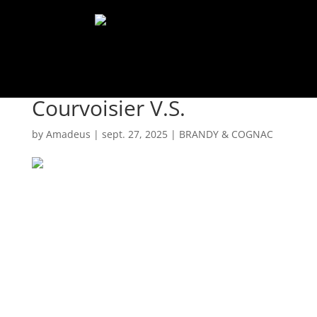
Select Page
Courvoisier V.S.
by
Amadeus
|
sept. 27, 2025
|
BRANDY & COGNAC
Sortimentul este învechit în butoaie din lemn de
stejar franţuzesc, unde conturează un buchet
aromatic complex şi sofisticat, dominat de note
dulcege. În compoziţia sa intră coniacuri ce provin
din regiune Grande Champagne, Petite Champagne
şi Fins Bois, armonizate perfect pentru a obţine un
gust elegant, distinct.