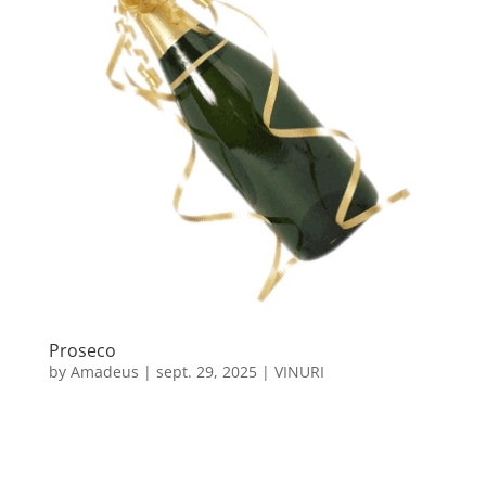
Proseco
by
Amadeus
|
sept. 29, 2025
|
VINURI
Acest vin gustos cu bule se produce prin metoda
Charmat cunoscută și sub numele de Martinotti.
Prosecco este un vin plin de viață, cu arome