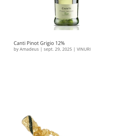
Canti Pinot Grigio 12%
by
Amadeus
|
sept. 29, 2025
|
VINURI
Sub îngrijirea pricepută a viticultorilor, strugurii
Pinot Grigio își ating coacerea deplină pe terroir-ul
venețian, iar vinul rezultat, care strălucește într-o
nuanță palidă de lămâie cu accente verzi,
îmbrățișează cu rafinament palatinul, dezvăluind
note subtile de...