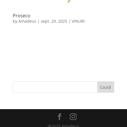
Proseco
by
Amadeus
|
sept. 29, 2025
|
VINURI
Acest vin gustos cu bule se produce prin metoda
Charmat cunoscută și sub numele de Martinotti.
Prosecco este un vin plin de viață, cu arome
revigorante de pere, pepene, piersică, bomboane,
iasomie sau caprifoi, printre altele. Ca nivel de
alcool, Prosecco este slab...
Caută
@2025 Amadeus