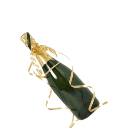
revigorante de pere, pepene, piersică, bomboane,
iasomie sau caprifoi, printre altele. Ca nivel de
alcool, Prosecco este slab...