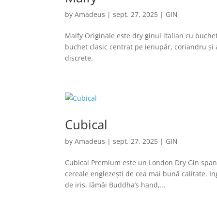
by
Amadeus
|
sept. 27, 2025
|
GIN
Malfy Originale este dry ginul italian cu buchet
buchet clasic centrat pe ienupăr, coriandru şi 
discrete.
Cubical
by
Amadeus
|
sept. 27, 2025
|
GIN
Cubical Premium este un London Dry Gin spaniol 
cereale englezeşti de cea mai bună calitate. In
de iris, lămâi Buddha’s hand,...