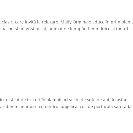
 clasic, care invită la relaxare. Malfy Originale aduce în prim plan
anason şi un gust uscat, animat de ienupăr, lemn dulce şi tonuri ci
distilat de trei ori în alambicuri vechi de sute de ani, folosind
grediente: ienupăr, coriandru, angelică, coji de portocală sau rădă